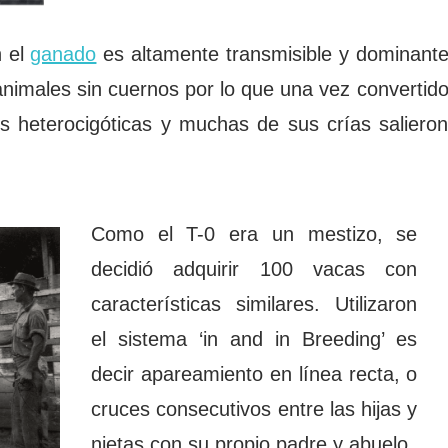
n el
ganado
es altamente transmisible y dominant
e animales sin cuernos por lo que una vez convertid
s heterocigóticas y muchas de sus crías saliero
Como el T-0 era un mestizo, se
decidió adquirir 100 vacas con
características similares. Utilizaron
el sistema ‘in and in Breeding’ es
decir apareamiento en línea recta, o
cruces consecutivos entre las hijas y
nietas con su propio padre y abuelo.