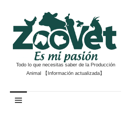
Saltar
al
contenido
Todo lo que necesitas saber de la Producción
Zootecnia
Animal 【Información actualizada】
y
Veterinaria
es
mi