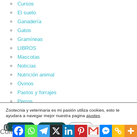
Cursos
El suelo
Ganadería
Gatos
Gramíneas
LIBROS
Mascotas
Noticias
Nutrición animal
Ovinos
Pastos y forrajes
Perros
Plagas y Enfermedades de los Pastos
Zootecnia y veterinaria es mi pasión utiliza cookies, esto te
ayudara a navegar mejor nuestra pagina
ajustes
.
Porcicultura
0
ACEPTAR
Rechazar
Ajustes
Producción sostenible
Compartidos
Ranicultura