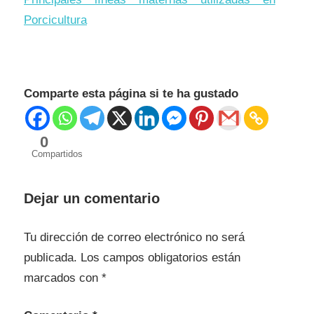
Porcicultura
Comparte esta página si te ha gustado
0
Compartidos
Razas
de
Dejar un comentario
cerdo
de
Tu dirección de correo electrónico no será
carne
publicada.
Los campos obligatorios están
Razas
marcados con
*
Maternas
Porcinas